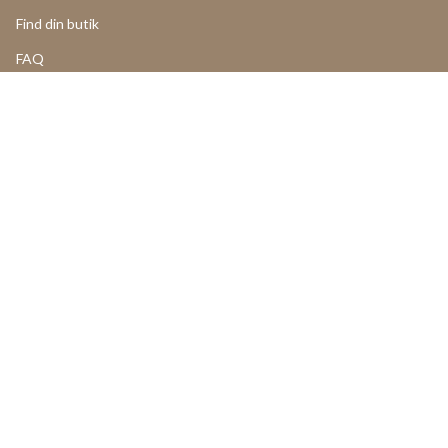
Find din butik
FAQ
LOGIN
Returneringer og annulleringer
VORES PRODUKTER
Returformular
Reklamationsformular
Samlevejledninger
UGC
PROFESSIONELT
CURRENCY
DANMARK (DKK KR.)