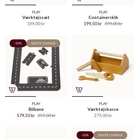
PLAY
PLAY
Værktøjssæt
Containerskib
189,00 kr
199,50 kr
399,00 kr
-50%
SIDSTE CHANCE
PLAY
PLAY
Bilbane
Værktøjskasse
179,50 kr
359,00 kr
279,00 kr
-50%
SIDSTE CHANCE