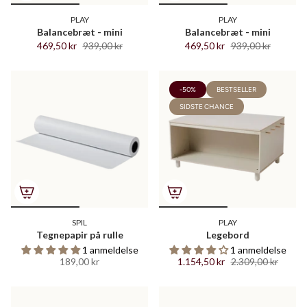
PLAY
PLAY
Balancebræt - mini
Balancebræt - mini
469,50 kr
939,00 kr
469,50 kr
939,00 kr
-50%
BESTSELLER
SIDSTE CHANCE
SPIL
PLAY
Tegnepapir på rulle
Legebord
1 anmeldelse
1 anmeldelse
189,00 kr
1.154,50 kr
2.309,00 kr