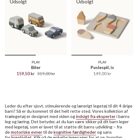
Udsolgt
Udsolgt
PLAY
PLAY
Biler
Puslespil, is
159,50 kr
319,00 kr
149,00 kr
Leder du efter sjovt, stimulerende og lærerigt legetøj til dit 4-årige
barn? Så er du kommet til det helt rette sted. Vores kollektion af
trælegetøj er designet med viden og
indsigt fra eksperter
i børns
leg og læring. Det betyder, at du kan være sikker på dit barn leger
med legetøj, som er lavet til at støtte dit barns udvikling – fra
de
motoriske evner
til de
kognitive færdigheder
og sans
for
kreativitet
. Klik på de enkelte legesager for at se, hvordan