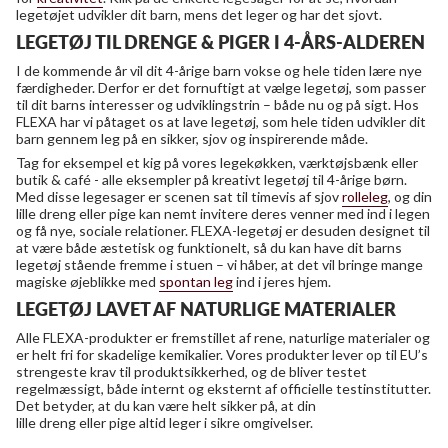
legetøjet udvikler dit barn, mens det leger og har det sjovt.
LEGETØJ TIL DRENGE & PIGER I 4-ÅRS-ALDEREN
I de kommende år vil dit 4-årige barn vokse og hele tiden lære nye
færdigheder. Derfor er det fornuftigt at vælge legetøj, som passer
til dit barns interesser og udviklingstrin – både nu og på sigt. Hos
FLEXA har vi påtaget os at lave legetøj, som hele tiden udvikler dit
barn gennem leg på en sikker, sjov og inspirerende måde.
Tag for eksempel et kig på vores legekøkken, værktøjsbænk eller
butik & café - alle eksempler på kreativt legetøj til 4-årige børn.
Med disse legesager er scenen sat til timevis af sjov
rolleleg
, og din
lille dreng eller pige kan nemt invitere deres venner med ind i legen
og få nye, sociale relationer. FLEXA-legetøj er desuden designet til
at være både æstetisk og funktionelt, så du kan have dit barns
legetøj stående fremme i stuen – vi håber, at det vil bringe mange
magiske øjeblikke med
spontan leg
ind i jeres hjem.
LEGETØJ LAVET AF NATURLIGE MATERIALER
Alle FLEXA-produkter er fremstillet af rene, naturlige materialer og
er helt fri for skadelige kemikalier. Vores produkter lever op til EU’s
strengeste krav til produktsikkerhed, og de bliver testet
regelmæssigt, både internt og eksternt af officielle testinstitutter.
Det betyder, at du kan være helt sikker på, at din
lille dreng eller pige altid leger i sikre omgivelser.