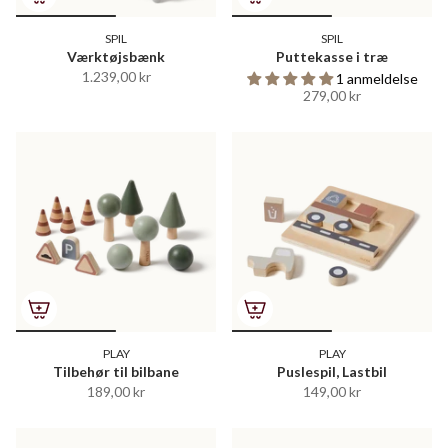
SPIL
SPIL
Værktøjsbænk
Puttekasse i træ
1.239,00 kr
1 anmeldelse
279,00 kr
PLAY
PLAY
Tilbehør til bilbane
Puslespil, Lastbil
189,00 kr
149,00 kr