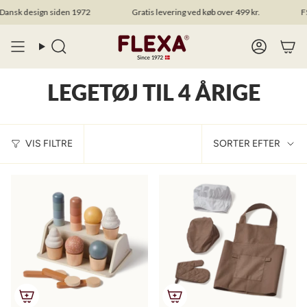
Spring
sk design siden 1972
Gratis levering ved køb over 499 kr.
FSC®
til
indhold
Search
Account
LEGETØJ TIL 4 ÅRIGE
SORT
VIS FILTRE
SORTER EFTER
EFTER