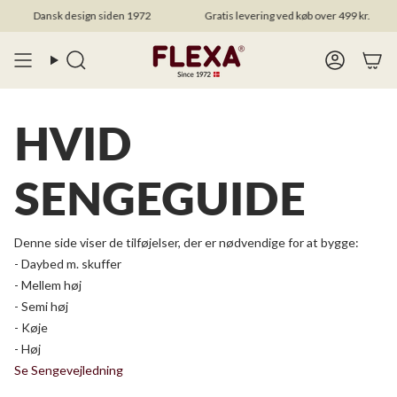
Spring
Dansk design siden 1972
Gratis levering ved køb over 499 kr.
til
indhold
Search
Account
HVID
SENGEGUIDE
Denne side viser de tilføjelser, der er nødvendige for at bygge:
- Daybed m. skuffer
- Mellem høj
- Semi høj
- Køje
- Høj
Se Sengevejledning