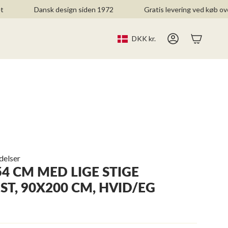
Dansk design siden 1972
Gratis levering ved køb over 499
CURR
DKK kr.
Account
delser
4 CM MED LIGE STIGE
T, 90X200 CM, HVID/EG