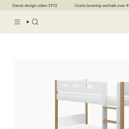
Spring
Dansk design siden 1972
Gratis levering ved køb over 499 kr.
til
indhold
Search