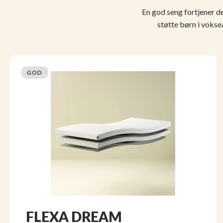
En god seng fortjener d
støtte børn i voks
GOD
FLEXA DREAM