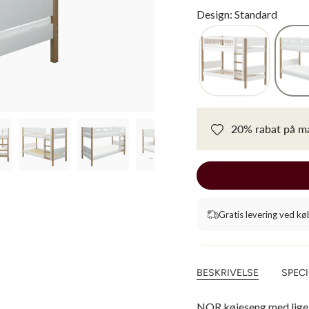
Design: Standard
20% rabat på ma
Gratis levering ved kø
BESKRIVELSE
SPECI
NOR køjeseng med lige s