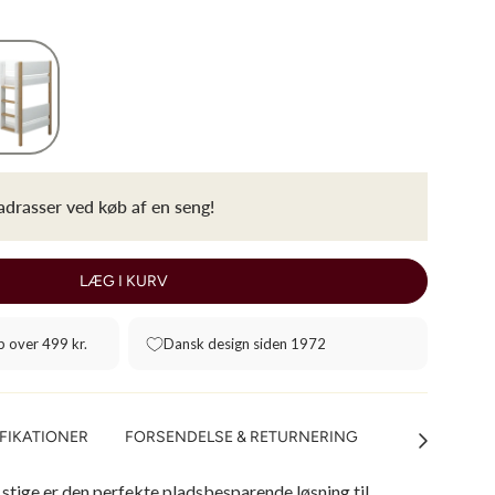
drasser ved køb af en seng!
LÆG I KURV
b over 499 kr.
Dansk design siden 1972
FIKATIONER
FORSENDELSE & RETURNERING
Se
alle
tige er den perfekte pladsbesparende løsning til