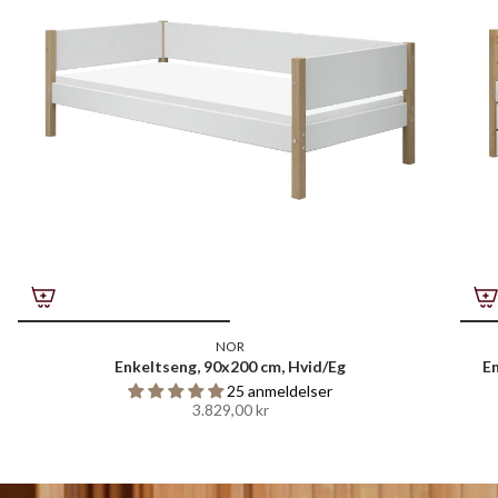
NOR
Enkeltseng, 90x200 cm, Hvid/Eg
E
25 anmeldelser
3.829,00 kr