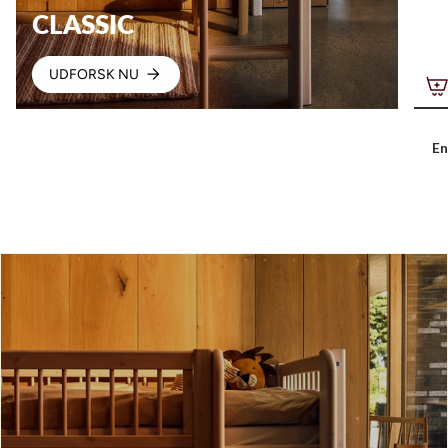
CLASSIC
UDFORSK NU
En